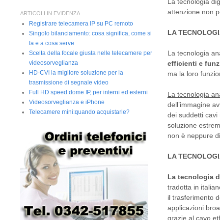
La tecnologia dig
attenzione non p
ARTICOLI IN EVIDENZA
Registrare telecamera IP su PC remoto
LA TECNOLOGI
Singolo bilanciamento: cosa significa, come si
fa e a cosa serve
La tecnologia an
Scelta della focale giusta nelle telecamere per
efficienti e funz
videosorveglianza
HD-CVI la migliore soluzione per la
ma la loro funzi
trasmissione di segnale video
Full HD speed dome IP, per interni ed esterni
La tecnologia an
Videosorveglianza e iPhone
dell’immagine avv
Telecamere mini:quando acquistarle?
dei suddetti cav
soluzione estrem
non è neppure diff
LA TECNOLOGI
La tecnologia di
tradotta in italia
il trasferimento 
applicazioni broa
grazie al cavo et