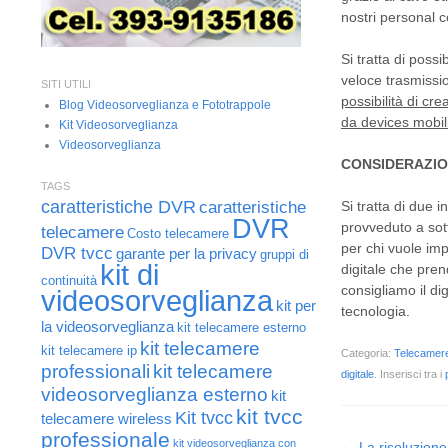
nostri personal 
Si tratta di pos
veloce trasmissio
SITI UTILI
possibilità di cr
Blog Videosorveglianza e Fototrappole
da devices mobil
Kit Videosorveglianza
Videosorveglianza
CONSIDERAZION
TAGS
caratteristiche DVR
Si tratta di due 
caratteristiche
DVR
provveduto a sot
telecamere
Costo telecamere
per chi vuole im
DVR tvcc
garante per la privacy
gruppi di
kit di
digitale che pre
continuità
consigliamo il dig
videosorveglianza
kit per
tecnologia.
la videosorveglianza
kit telecamere esterno
kit telecamere
kit telecamere ip
Categoria:
Telecamere
professionali
kit telecamere
digitale
. Inserisci tra i
p
videosorveglianza esterno
kit
kit tvcc
Kit tvcc
telecamere wireless
professionale
kit videosorveglianza con
←
La risoluzione 