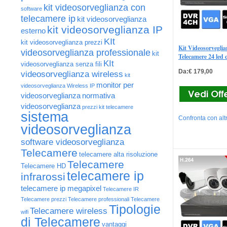
kit videosorveglianza con
software
telecamere ip
kit videosorveglianza
kit videosorveglianza IP
esterno
KIt
kit videosorveglianza prezzi
Kit Videosorveglia
videosorveglianza professionale
kit
Telecamere 24 led
KIt
videosorveglianza senza fili
Da:€ 179,00
videosorveglianza wireless
kit
monitor per
videosorveglianza Wireless IP
videosorveglianza
normativa
videosorveglianza
prezzi kit telecamere
sistema
Confronta con altri
videosorveglianza
software videosorveglianza
Telecamere
telecamere alta risoluzione
Telecamere
Telecamere HD
telecamere ip
infrarossi
telecamere ip megapixel
Telecamere IR
Telecamere prezzi
Telecamere professionali
Telecamere
Tipologie
Telecamere wireless
wifi
di Telecamere
vantaggi