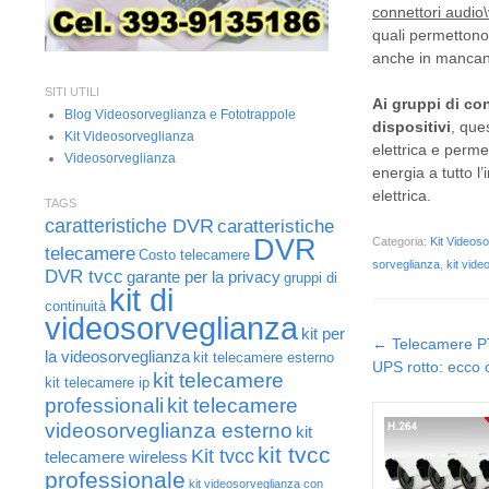
connettori audio
quali permettono
anche in mancanz
SITI UTILI
Ai gruppi di con
Blog Videosorveglianza e Fototrappole
dispositivi
, que
Kit Videosorveglianza
elettrica e perme
Videosorveglianza
energia a tutto l
elettrica.
TAGS
caratteristiche DVR
caratteristiche
DVR
Categoria:
Kit Videos
telecamere
Costo telecamere
sorveglianza
,
kit vide
DVR tvcc
garante per la privacy
gruppi di
kit di
continuità
videosorveglianza
kit per
Post navig
←
Telecamere 
la videosorveglianza
kit telecamere esterno
UPS rotto: ecco 
kit telecamere
kit telecamere ip
professionali
kit telecamere
videosorveglianza esterno
kit
kit tvcc
Kit tvcc
telecamere wireless
professionale
kit videosorveglianza con