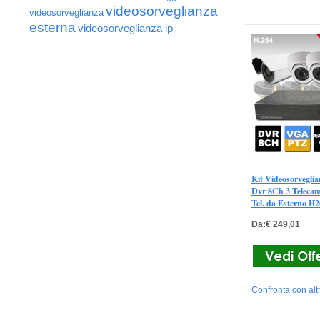
videosorveglianza
videosorveglianza
esterna
videosorveglianza ip
Kit Videosorvegl
Dvr 8Ch 3 Telecam
Tel. da Esterno H
Da:€ 249,01
Confronta con altri