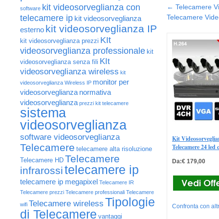
Post navig
kit videosorveglianza con
←
Telecamere Vi
software
telecamere ip
Telecamere Vide
kit videosorveglianza
kit videosorveglianza IP
esterno
KIt
kit videosorveglianza prezzi
videosorveglianza professionale
kit
KIt
videosorveglianza senza fili
videosorveglianza wireless
kit
monitor per
videosorveglianza Wireless IP
videosorveglianza
normativa
videosorveglianza
prezzi kit telecamere
sistema
videosorveglianza
software videosorveglianza
Kit Videosorveglia
Telecamere
Telecamere 24 led
telecamere alta risoluzione
Telecamere
Telecamere HD
Da:€ 179,00
telecamere ip
infrarossi
telecamere ip megapixel
Telecamere IR
Telecamere prezzi
Telecamere professionali
Telecamere
Tipologie
Telecamere wireless
wifi
Confronta con altri
di Telecamere
vantaggi