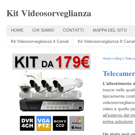
Kit Videosorveglianza
HOME
CHI SIAMO
CONTATTI
MAPPA DEL SITO
Kit Videosorveglianza 4 Canali
Kit Videosorveglianza 8 Canal
Home
»
Blog
»
Teleca
Telecamer
L’allestimento 
tracce nelle qual
tipicamente cost
videosorveglianza
video e quello p
all’esterno del m
prima soluzione
.
Un aiuto può ve