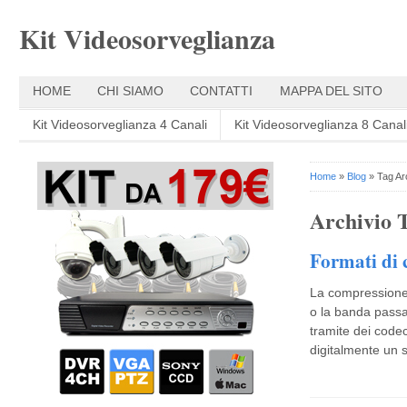
Kit Videosorveglianza
HOME
CHI SIAMO
CONTATTI
MAPPA DEL SITO
Kit Videosorveglianza 4 Canali
Kit Videosorveglianza 8 Canal
Home
»
Blog
» Tag Ar
Archivio 
Formati di 
La compressione 
o la banda passa
tramite dei codec
digitalmente un 