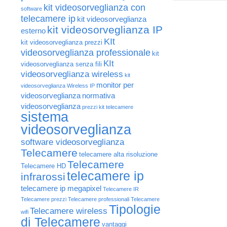
kit videosorveglianza con
software
telecamere ip
kit videosorveglianza
kit videosorveglianza IP
esterno
KIt
kit videosorveglianza prezzi
videosorveglianza professionale
kit
KIt
videosorveglianza senza fili
videosorveglianza wireless
kit
monitor per
videosorveglianza Wireless IP
videosorveglianza
normativa
videosorveglianza
prezzi kit telecamere
sistema
videosorveglianza
software videosorveglianza
Telecamere
telecamere alta risoluzione
Telecamere
Telecamere HD
telecamere ip
infrarossi
telecamere ip megapixel
Telecamere IR
Telecamere prezzi
Telecamere professionali
Telecamere
Tipologie
Telecamere wireless
wifi
di Telecamere
vantaggi