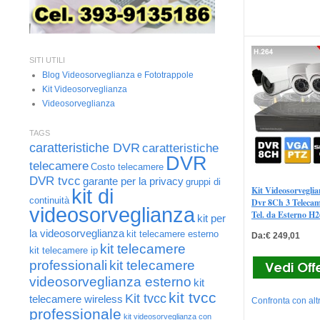
SITI UTILI
Blog Videosorveglianza e Fototrappole
Kit Videosorveglianza
Videosorveglianza
TAGS
caratteristiche DVR
caratteristiche
DVR
telecamere
Costo telecamere
DVR tvcc
garante per la privacy
gruppi di
Kit Videosorvegl
kit di
continuità
Dvr 8Ch 3 Telecam
videosorveglianza
Tel. da Esterno H
kit per
la videosorveglianza
kit telecamere esterno
Da:€ 249,01
kit telecamere
kit telecamere ip
professionali
kit telecamere
videosorveglianza esterno
kit
kit tvcc
Kit tvcc
telecamere wireless
Confronta con altri
professionale
kit videosorveglianza con