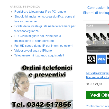
Post navig
ARTICOLI IN EVIDENZA
←
Connessioni in
Registrare telecamera IP su PC remoto
Sistemi di backup
Singolo bilanciamento: cosa significa, come si
fa e a cosa serve
Scelta della focale giusta nelle telecamere per
videosorveglianza
HD-CVI la migliore soluzione per la
trasmissione di segnale video
Full HD speed dome IP, per interni ed esterni
Videosorveglianza e iPhone
Telecamere mini:quando acquistarle?
Kit Videosorveglia
Telecamere 24 led
Da:€ 179,00
Confronta con altri