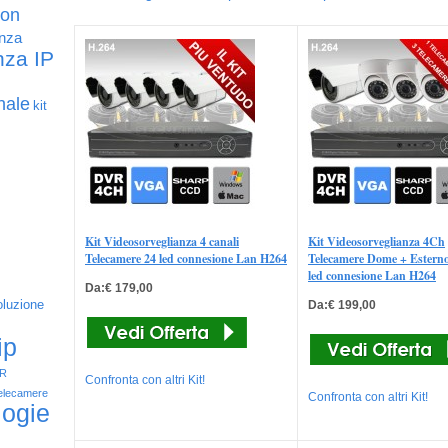
con
anza
nza IP
nale
kit
Kit Videosorveglianza 4 canali
Kit Videosorveglianza 4Ch
Telecamere 24 led connesione Lan H264
Telecamere Dome + Estern
led connesione Lan H264
Da:€ 179,00
oluzione
Da:€ 199,00
ip
IR
Confronta con altri Kit!
elecamere
Confronta con altri Kit!
logie