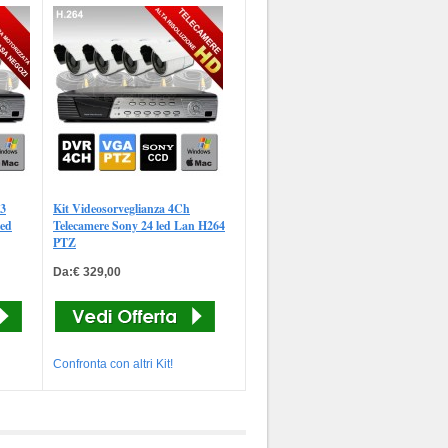
 3
Kit Videosorveglianza 4Ch
eed
Telecamere Sony 24 led Lan H264
PTZ
Da:€ 329,00
Confronta con altri Kit!