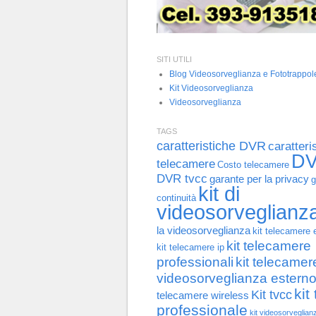
SITI UTILI
Blog Videosorveglianza e Fototrappol
Kit Videosorveglianza
Videosorveglianza
TAGS
caratteristiche DVR
caratteri
D
telecamere
Costo telecamere
DVR tvcc
garante per la privacy
g
kit di
continuità
videosorveglianz
la videosorveglianza
kit telecamere 
kit telecamere
kit telecamere ip
professionali
kit telecamer
videosorveglianza estern
kit
Kit tvcc
telecamere wireless
professionale
kit videosorveglian