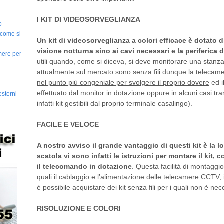
I KIT DI VIDEOSORVEGLIANZA
o
 come si
Un kit di videosorveglianza a colori efficace è dotato d
visione notturna sino ai cavi necessari e la periferica 
amere per
utili quando, come si diceva, si deve monitorare una stan
attualmente sul mercato sono senza fili dunque la teleca
nel punto più congeniale per svolgere il proprio dovere
ed i
effettuato dal monitor in dotazione oppure in alcuni casi t
esterni
infatti kit gestibili dal proprio terminale casalingo).
FACILE E VELOCE
A nostro avviso il grande vantaggio di questi kit è la lo
scatola vi sono infatti le istruzioni per montare il kit, 
il telecomando in dotazione
. Questa facilità di montaggio
quali il cablaggio e l’alimentazione delle telecamere CCTV,
è possibile acquistare dei kit senza fili per i quali non è ne
RISOLUZIONE E COLORI