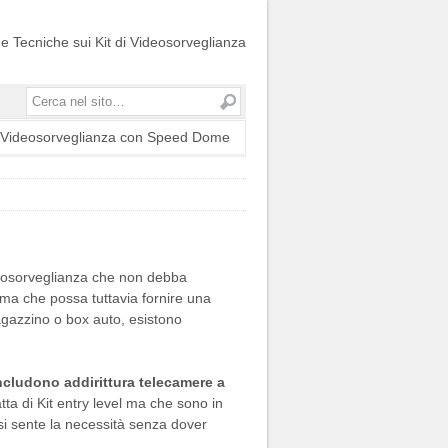
ide Tecniche sui Kit di Videosorveglianza
Cerca
t Videosorveglianza con Speed Dome
ideosorveglianza che non debba
, ma che possa tuttavia fornire una
agazzino o box auto, esistono
 includono addirittura telecamere a
atta di Kit entry level ma che sono in
 si sente la necessità senza dover