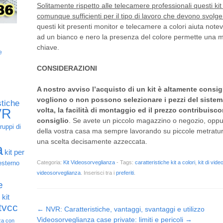
Solitamente rispetto alle telecamere professionali questi ki
comunque sufficienti per il tipo di lavoro che devono svolge
questi kit presenti monitor e telecamere a colori aiuta note
ad un bianco e nero la presenza del colore permette una migli
chiave.
e
CONSIDERAZIONI
A nostro avviso l’acquisto di un kit è altamente consigli
vogliono o non possono selezionare i pezzi del sistem
stiche
volta, la facilità di montaggio ed il prezzo contribuisco
VR
consiglio
. Se avete un piccolo magazzino o negozio, oppur
ruppi di
della vostra casa ma sempre lavorando su piccole metrature
una scelta decisamente azzeccata.
a
kit per
Categoria:
Kit Videosorveglianza
- Tags:
caratteristiche kit a colori
,
kit di vid
esterno
videosorveglianza
. Inserisci tra i
preferiti
.
e
o
kit
 tvcc
Post navigation
←
NVR: Caratteristiche, vantaggi, svantaggi e utilizzo
Videosorveglianza case private: limiti e pericoli
→
za con