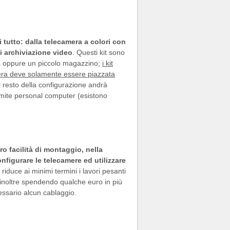
i tutto: dalla telecamera a colori con
di archiviazione video
. Questi kit sono
za oppure un piccolo magazzino;
i kit
mera deve solamente essere piazzata
l resto della configurazione andrà
ramite personal computer (esistono
ro facilità di montaggio, nella
configurare le telecamere ed utilizzare
 riduce ai minimi termini i lavori pesanti
 inoltre spendendo qualche euro in più
cessario alcun cablaggio.