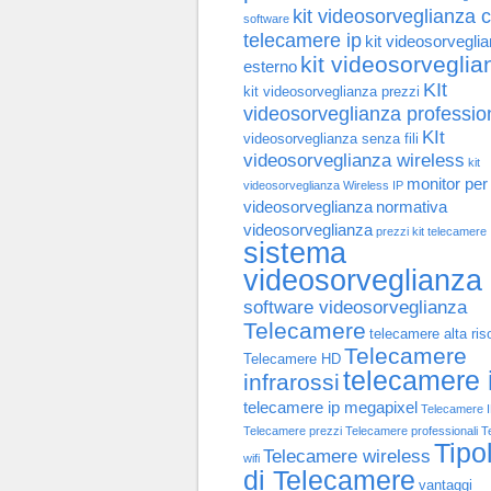
kit videosorveglianza 
software
telecamere ip
kit videosorvegli
kit videosorveglia
esterno
KIt
kit videosorveglianza prezzi
videosorveglianza professio
KIt
videosorveglianza senza fili
videosorveglianza wireless
kit
monitor per
videosorveglianza Wireless IP
videosorveglianza
normativa
videosorveglianza
prezzi kit telecamere
sistema
videosorveglianza
software videosorveglianza
Telecamere
telecamere alta ris
Telecamere
Telecamere HD
telecamere 
infrarossi
telecamere ip megapixel
Telecamere 
Telecamere prezzi
Telecamere professionali
T
Tipo
Telecamere wireless
wifi
di Telecamere
vantaggi