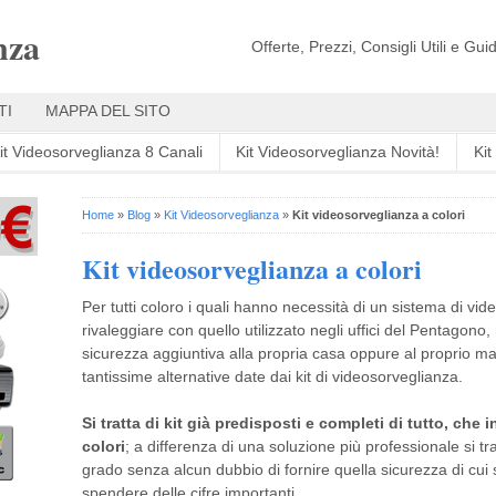
nza
Offerte, Prezzi, Consigli Utili e Gu
TI
MAPPA DEL SITO
it Videosorveglianza 8 Canali
Kit Videosorveglianza Novità!
Ki
Home
»
Blog
»
Kit Videosorveglianza
»
Kit videosorveglianza a colori
Kit videosorveglianza a colori
Per tutti coloro i quali hanno necessità di un sistema di v
rivaleggiare con quello utilizzato negli uffici del Pentagono
sicurezza aggiuntiva alla propria casa oppure al proprio m
tantissime alternative date dai kit di videosorveglianza.
Si tratta di kit già predisposti e completi di tutto, che
colori
; a differenza di una soluzione più professionale si tr
grado senza alcun dubbio di fornire quella sicurezza di cui
spendere delle cifre importanti.