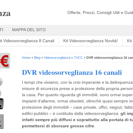
nza
Offerte, Prezzi, Consigli Utili e Gu
TI
MAPPA DEL SITO
it Videosorveglianza 8 Canali
Kit Videosorveglianza Novità!
Ki
Home
»
Blog
»
Videosorveglianza e TVCC
»
DVR videosorveglianza 16 can
DVR videosorveglianza 16 canali
I tempi che viviamo, con la crisi imperante e la delinquenz
misure di sicurezza prese a protezione della propria persona
la casa. Per quanto riguarda gli immobili, sono ormai superati 
impianti d’allarme, ormai obsoleti, oltreché quasi sempre inu
protezione degli immobili – case private, uffici, negozi, f
edifici pubblici – è costituita dalla videosorveglianza:
gli im
infatti sempre più diffusi e soprattutto alla portata di 
permettersi di sborsare grosse cifre
.