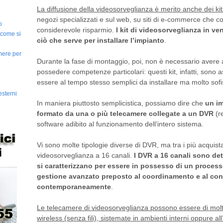
La diffusione della videosorveglianza è merito anche dei ki
negozi specializzati e sul web, su siti di e-commerce che 
o
considerevole risparmio.
I kit di videosorveglianza in ve
 come si
ciò che serve per installare l’impianto
.
amere per
Durante la fase di montaggio, poi, non è necessario avere a 
possedere competenze particolari: questi kit, infatti, sono 
essere al tempo stesso semplici da installare ma molto sofi
esterni
In maniera piuttosto semplicistica, possiamo dire che
un im
formato da una o più telecamere collegate a un DVR
(r
software adibito al funzionamento dell’intero sistema.
Vi sono molte tipologie diverse di DVR, ma tra i più acquist
videosorveglianza a 16 canali.
I DVR a 16 canali sono dett
si caratterizzano per essere in possesso di un process
gestione avanzato preposto al coordinamento e al cont
contemporaneamente
.
Le telecamere di videosorveglianza possono essere di molte
wireless (senza fili), sistemate in ambienti interni oppure a