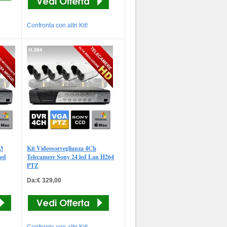
Confronta con altri Kit!
 3
Kit Videosorveglianza 4Ch
eed
Telecamere Sony 24 led Lan H264
PTZ
Da:€ 329,00
Confronta con altri Kit!