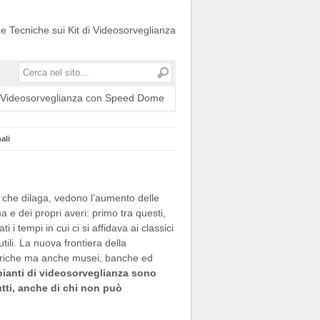
ide Tecniche sui Kit di Videosorveglianza
Cerca
t Videosorveglianza con Speed Dome
ali
a che dilaga, vedono l’aumento delle
 e dei propri averi: primo tra questi,
i tempi in cui ci si affidava ai classici
tili. La nuova frontiera della
abbriche ma anche musei, banche ed
pianti di videosorveglianza sono
tutti, anche di chi non può