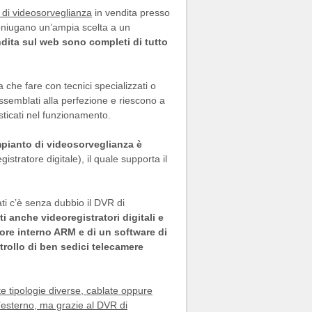
t di videosorveglianza
in vendita presso
coniugano un’ampia scelta a un
ndita sul web sono completi di tutto
che fare con tecnici specializzati o
assemblati alla perfezione e riescono a
sticati nel funzionamento.
pianto di videosorveglianza è
egistratore digitale), il quale supporta il
ati c’è senza dubbio il DVR di
i anche videoregistratori digitali e
ore interno ARM e di un software di
rollo di ben sedici telecamere
 tipologie diverse, cablate oppure
ll’esterno, ma grazie al DVR di