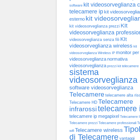
kit videosorveglianza 
software
telecamere ip
kit videosorvegli
kit videosorveglia
esterno
KIt
kit videosorveglianza prezzi
videosorveglianza professio
KIt
videosorveglianza senza fili
videosorveglianza wireless
kit
monitor per
videosorveglianza Wireless IP
videosorveglianza
normativa
videosorveglianza
prezzi kit telecamere
sistema
videosorveglianza
software videosorveglianza
Telecamere
telecamere alta ris
Telecamere
Telecamere HD
telecamere 
infrarossi
telecamere ip megapixel
Telecamere 
Telecamere prezzi
Telecamere professionali
T
Tipo
Telecamere wireless
wifi
di Telecamere
vantaggi