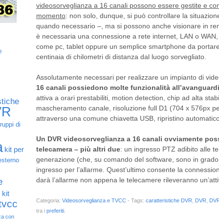
videosorveglianza a 16 canali possono essere gestite e cont
momento
: non solo, dunque, si può controllare la situazio
quando necessario –, ma si possono anche visionare in rem
è necessaria una connessione a rete internet, LAN o WAN, e
come pc, tablet oppure un semplice smartphone da portare 
e
centinaia di chilometri di distanza dal luogo sorvegliato.
Assolutamente necessari per realizzare un impianto di vid
16 canali possiedono molte funzionalità all’avanguard
attiva a orari prestabiliti, motion detection, chip ad alta stab
stiche
mascheramento canale, risoluzione full D1 (704 x 576px per
VR
attraverso una comune chiavetta USB, ripristino automati
ruppi di
Un DVR videosorveglianza a 16 canali ovviamente poss
a
telecamera – più altri due
: un ingresso PTZ adibito alle t
kit per
generazione (che, su comando del software, sono in grado 
esterno
ingresso per l’allarme. Quest’ultimo consente la connessio
darà l’allarme non appena le telecamere rileveranno un’att
e
o
kit
Categoria:
Videosorveglianza e TVCC
- Tags:
caratteristiche DVR
,
DVR
,
DVR
 tvcc
tra i
preferiti
.
za con