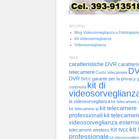
SITI UTILI
Blog Videosorveglianza e Fototrappol
Kit Videosorveglianza
Videosorveglianza
TAGS
caratteristiche DVR
caratteri
D
telecamere
Costo telecamere
DVR tvcc
garante per la privacy
g
kit di
continuità
videosorveglianz
la videosorveglianza
kit telecamere 
kit telecamere
kit telecamere ip
professionali
kit telecamer
videosorveglianza estern
kit
Kit tvcc
telecamere wireless
professionale
kit videosorveglian