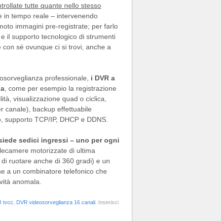
rollate tutte quante nello stesso
ne in tempo reale – intervenendo
oto immagini pre-registrate; per farlo
 il supporto tecnologico di strumenti
con sé ovunque ci si trovi, anche a
eosorveglianza professionale,
i DVR a
ia
, come per esempio la registrazione
ilità, visualizzazione quad o ciclica,
 canale), backup effettuabile
co, supporto TCP/IP, DHCP e DDNS.
iede sedici ingressi – uno per ogni
elecamere motorizzate di ultima
di ruotare anche di 360 gradi) e un
ne a un combinatore telefonico che
ività anomala.
 tvcc
,
DVR videosorveglianza 16 canali
. Inserisci