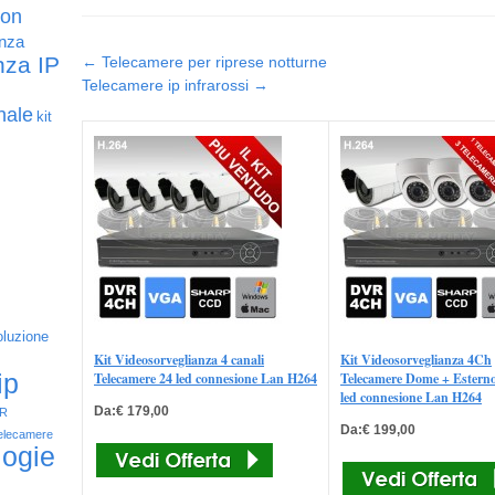
con
anza
Post navigation
nza IP
←
Telecamere per riprese notturne
Telecamere ip infrarossi
→
nale
kit
oluzione
Kit Videosorveglianza 4 canali
Kit Videosorveglianza 4Ch
Telecamere 24 led connesione Lan H264
Telecamere Dome + Estern
ip
led connesione Lan H264
Da:€ 179,00
IR
Da:€ 199,00
elecamere
logie