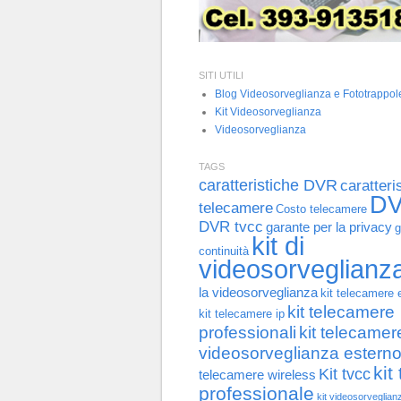
SITI UTILI
Blog Videosorveglianza e Fototrappol
Kit Videosorveglianza
Videosorveglianza
TAGS
caratteristiche DVR
caratteri
D
telecamere
Costo telecamere
DVR tvcc
garante per la privacy
g
kit di
continuità
videosorveglianz
la videosorveglianza
kit telecamere 
kit telecamere
kit telecamere ip
professionali
kit telecamer
videosorveglianza estern
kit
Kit tvcc
telecamere wireless
professionale
kit videosorveglian