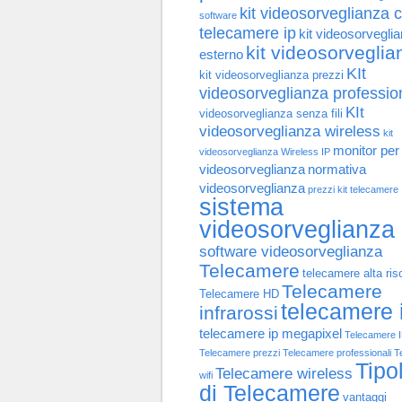
kit videosorveglianza 
software
telecamere ip
kit videosorvegli
kit videosorveglia
esterno
KIt
kit videosorveglianza prezzi
videosorveglianza professio
KIt
videosorveglianza senza fili
videosorveglianza wireless
kit
monitor per
videosorveglianza Wireless IP
videosorveglianza
normativa
videosorveglianza
prezzi kit telecamere
sistema
videosorveglianza
software videosorveglianza
Telecamere
telecamere alta ris
Telecamere
Telecamere HD
telecamere 
infrarossi
telecamere ip megapixel
Telecamere 
Telecamere prezzi
Telecamere professionali
T
Tipo
Telecamere wireless
wifi
di Telecamere
vantaggi