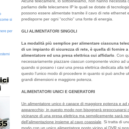
Alcune telecamere, lo sottolineiamo, non hanno necessità di
parliamo delle telecamere IP le quali se dotate di tecnolog
possono essere alimentate tramite il cavo di rete ethernet 
o
predisporre per ogni “occhio” una fonte di energia.
 come si
GLI ALIMENTATORI SINGOLI
amere per
La modalità più semplice per alimentare ciascuna tele
di un impianto di sicurezza di rete, è quella di fornire 
esterni
alimentatore ed una presa elettrica cui affidarlo
. Con qu
necessariamente piazzare ciascun componente vicino ad un
quando si posano i cavi una presa elettrica dedicata alla 
questo l’unico modo di procedere in quanto si può anche uti
grandi dimensioni e maggiore potenza.
ALIMENTATORI UNICI E GENERATORI
Un alimentatore unico è capace di maggiore potenza e ad e
apparecchio; in questo modo non bisognerà preoccuparsi d
vicinanze di una presa elettrica ma semplicemente sarà nec
dell’alimentazione insieme al cavo coassiale
. Si tratta di 
modo con un unico alimentatore posto vicino al DVR si pos