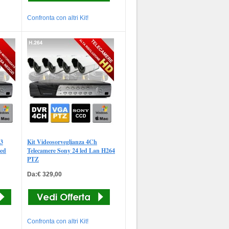
Confronta con altri Kit!
 3
Kit Videosorveglianza 4Ch
eed
Telecamere Sony 24 led Lan H264
PTZ
Da:€ 329,00
Confronta con altri Kit!