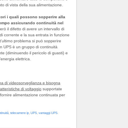
to di vista della sua alimentazione.
ori i quali possono sopperire alla
 tempo assicurando continuità nel
rò il difetto di avere un intervallo di
i corrente e la sua entrata in funzione
t’ultimo problema si può sopperire
un UPS è un gruppo di continuità
nte (diminuendo il pericolo di guasti) e
energia elettrica.
ma di videosorveglianza e bisogna
tteristiche di voltaggio
supportate
 fornire alimentazione continuata per
tinuità
,
telecamere ip
,
UPS
,
vantaggi UPS
.