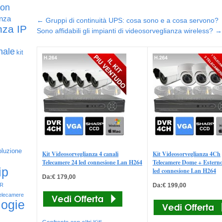
con
Post navigation
anza
←
Gruppi di continuità UPS: cosa sono e a cosa servono?
nza IP
Sono affidabili gli impianti di videosorveglianza wireless?
→
nale
kit
oluzione
Kit Videosorveglianza 4 canali
Kit Videosorveglianza 4Ch
Telecamere 24 led connesione Lan H264
Telecamere Dome + Estern
ip
led connesione Lan H264
Da:€ 179,00
Da:€ 199,00
IR
elecamere
logie