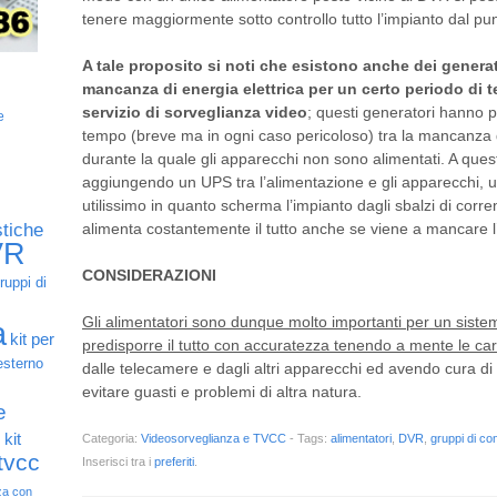
tenere maggiormente sotto controllo tutto l’impianto dal pun
A tale proposito si noti che esistono anche dei generat
mancanza di energia elettrica per un certo periodo di
servizio di sorveglianza video
; questi generatori hanno pe
e
tempo (breve ma in ogni caso pericoloso) tra la mancanza d
durante la quale gli apparecchi non sono alimentati. A ques
aggiungendo un UPS tra l’alimentazione e gli apparecchi, 
utilissimo in quanto scherma l’impianto dagli sbalzi di corre
alimenta costantemente il tutto anche se viene a mancare l’
stiche
VR
CONSIDERAZIONI
ruppi di
Gli alimentatori sono dunque molto importanti per un siste
a
kit per
predisporre il tutto con accuratezza tenendo a mente le cara
esterno
dalle telecamere e dagli altri apparecchi ed avendo cura di
evitare guasti e problemi di altra natura.
e
o
kit
Categoria:
Videosorveglianza e TVCC
- Tags:
alimentatori
,
DVR
,
gruppi di con
 tvcc
Inserisci tra i
preferiti
.
za con