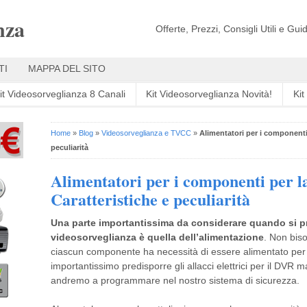
nza
Offerte, Prezzi, Consigli Utili e Gu
TI
MAPPA DEL SITO
it Videosorveglianza 8 Canali
Kit Videosorveglianza Novità!
Ki
Home
»
Blog
»
Videosorveglianza e TVCC
»
Alimentatori per i componenti 
peculiarità
Alimentatori per i componenti per l
Caratteristiche e peculiarità
Una parte importantissima da considerare quando si p
videosorveglianza è quella dell’alimentazione
. Non biso
ciascun componente ha necessità di essere alimentato per p
importantissimo predisporre gli allacci elettrici per il DV
andremo a programmare nel nostro sistema di sicurezza.