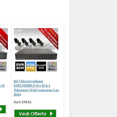
Kit Videosorveglianza
o 24
ESPANDIBILE Dvr 8Ch 4
Telecamere 24 led connesione Lan
H264
Da:€ 249,01