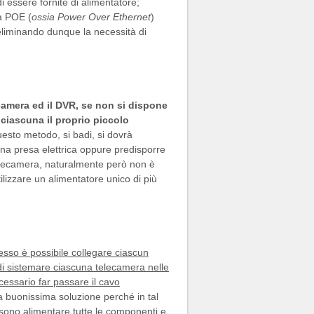
 essere fornite di alimentatore;
ia POE (
oss
ia Power Over Ethernet
)
eliminando dunque la necessità di
camera ed il DVR, se non si dispone
a ciascuna il proprio piccolo
esto metodo, si badi, si dovrà
a presa elettrica oppure predisporre
telecamera, naturalmente però non è
lizzare un alimentatore unico di più
sso è possibile collegare ciascun
i sistemare ciascuna telecamera nelle
essario far passare il cavo
una buonissima soluzione perché in tal
sono alimentare tutte le componenti e