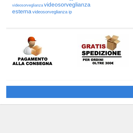
videosorveglianza
videosorveglianza
esterna
videosorveglianza ip