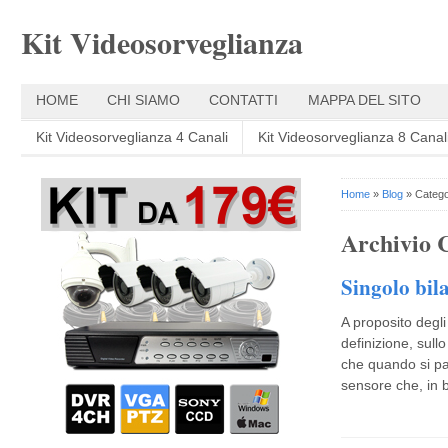
Kit Videosorveglianza
HOME
CHI SIAMO
CONTATTI
MAPPA DEL SITO
Kit Videosorveglianza 4 Canali
Kit Videosorveglianza 8 Canal
Home
»
Blog
» Catego
Archivio 
Singolo bila
A proposito degli 
definizione, sull
che quando si par
sensore che, in